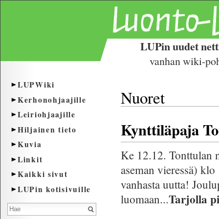
LUPin uudet netti
vanhan wiki-pohj
LUPWiki
Nuoret
Kerhonohjaajille
Leiriohjaajille
Kynttiläpaja To
Hiljainen tieto
Kuvia
Ke 12.12. Tonttulan nu
Linkit
aseman vieressä) klo 
Kaikki sivut
vanhasta uutta! Joulup
LUPin kotisivuille
Tarjolla p
luomaan...